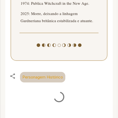
1974: Publica Witchcraft in the New Age.
2025: Morre, deixando a linhagem
Gardneriana britânica estabilizada e atuante.
🌑 🌒 🌓 🌔 🌕 🌖 🌗 🌘 🌑
Personagem Histórico
C
o