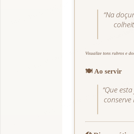
“Na doçur
colhei
Visualize tons rubros e d
🍽️
Ao servir
“Que esta
conserve 