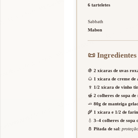
6 tarteletes
Mabon
📜
Ingredientes
🍇
2 xícaras de uvas rox
🌰
1 xícara de creme de 
🍷
1/2 xícara de vinho ti
🍯
2 colheres de sopa de
🧈
80g de manteiga gela
🌾
1 xícara e 1/2 de fari
💧
3–4 colheres de sopa 
🧂
Pitada de sal
:
proteçã