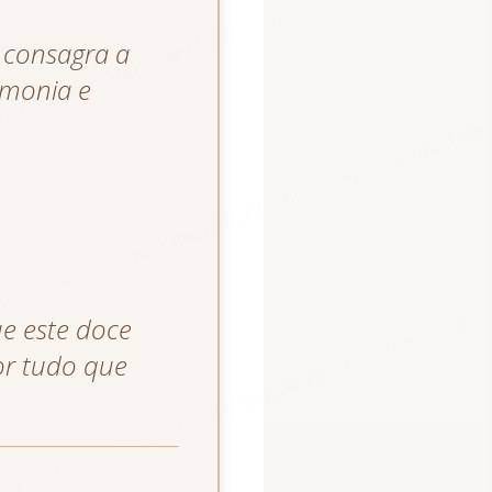
 consagra a
rmonia e
ue este doce
or tudo que