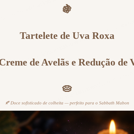
🍇
Tartelete de Uva Roxa
Creme de Avelãs e Redução de 
🥧
🍂 Doce sofisticado de colheita — perfeito para o Sabbath Mabon