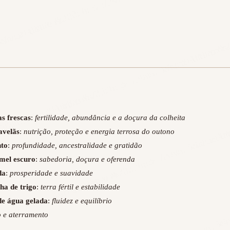
as frescas
:
fertilidade, abundância e a doçura da colheita
avelãs
:
nutrição, proteção e energia terrosa do outono
nto
:
profundidade, ancestralidade e gratidão
 mel escuro
:
sabedoria, doçura e oferenda
da
:
prosperidade e suavidade
nha de trigo
:
terra fértil e estabilidade
de água gelada
:
fluidez e equilíbrio
o e aterramento