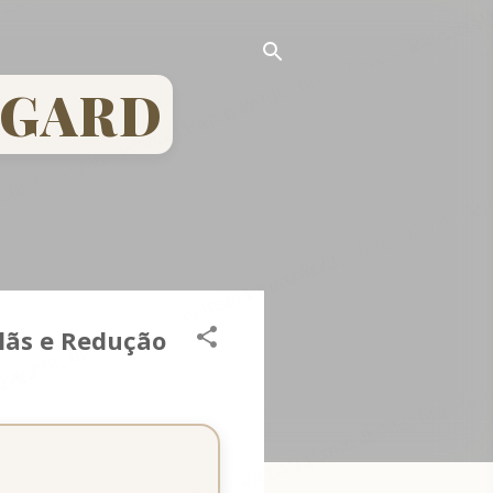
LGARD
lãs e Redução